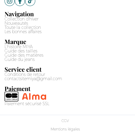
Navigation
Collection d'hiver
Nouveautés
Toute la collection
Les bonnes affaires
Marque
L'histoire MIYA
Guide des tailles
Guide des matières
Guide du jeans
Service client
Conditions de retour
contactsitemiya@gmail.com
Paiement
Paiement sécurisé SSL
CGV
Mentions légales