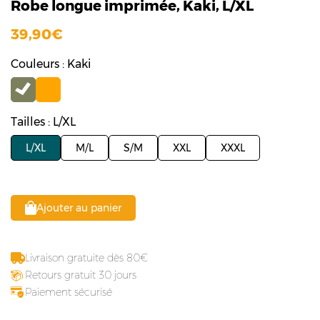
Robe longue imprimée, Kaki, L/XL
39,90
Couleurs : Kaki
Tailles : L/XL
L/XL
M/L
S/M
XXL
XXXL
Ajouter au panier
Livraison gratuite dès 80
Retours gratuit 30 jours
Paiement sécurisé