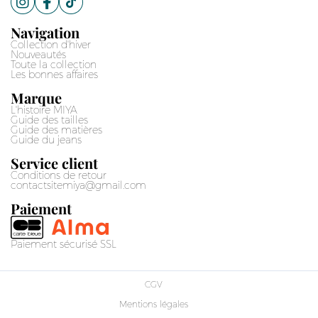
Navigation
Collection d'hiver
Nouveautés
Toute la collection
Les bonnes affaires
Marque
L'histoire MIYA
Guide des tailles
Guide des matières
Guide du jeans
Service client
Conditions de retour
contactsitemiya@gmail.com
Paiement
Paiement sécurisé SSL
CGV
Mentions légales