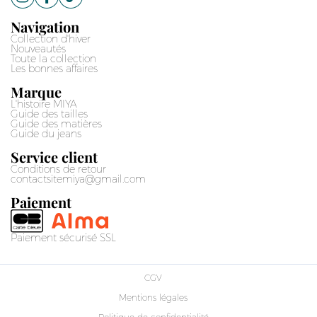
Navigation
Collection d'hiver
Nouveautés
Toute la collection
Les bonnes affaires
Marque
L'histoire MIYA
Guide des tailles
Guide des matières
Guide du jeans
Service client
Conditions de retour
contactsitemiya@gmail.com
Paiement
Paiement sécurisé SSL
CGV
Mentions légales