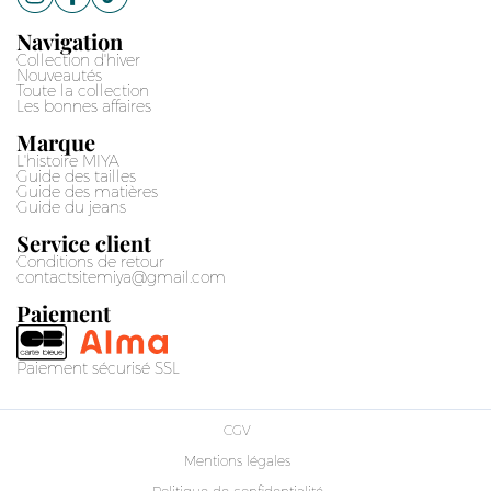
Navigation
Collection d'hiver
Nouveautés
Toute la collection
Les bonnes affaires
Marque
L'histoire MIYA
Guide des tailles
Guide des matières
Guide du jeans
Service client
Conditions de retour
contactsitemiya@gmail.com
Paiement
Paiement sécurisé SSL
CGV
Mentions légales