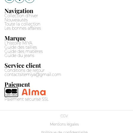
Navigation
Collection d'hiver
Nouveautés
Toute la collection
Les bonnes affaires
Marque
L'histoire MIYA
Guide des tailles
Guide des matières
Guide du jeans
Service client
Conditions de retour
contactsitemiya@gmail.com
Paiement
Paiement sécurisé SSL
CGV
Mentions légales
Politique de confidentialité