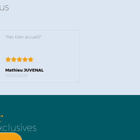
us
"Très bien accueilli"
Mathieu JUVENAL
05/07/2026
r
xclusives