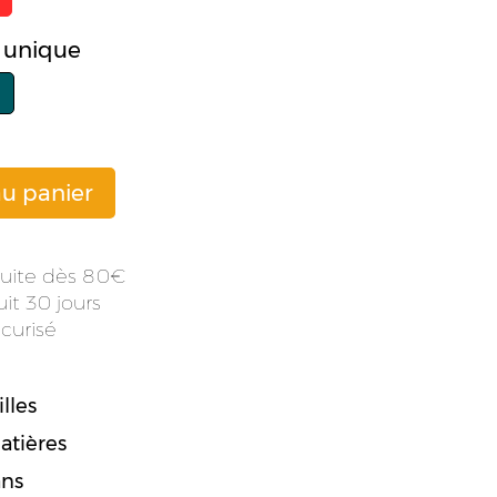
le unique
au panier
atuite dès 80
it 30 jours
curisé
lles
atières
ans