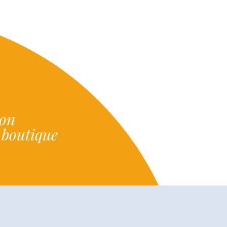
ion
e boutique