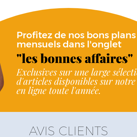
Profitez de nos bons plans
mensuels dans l'onglet
"les bonnes affaires"
Exclusives sur une large sélect
d'articles disponibles sur notr
en ligne toute l'année.
AVIS CLIENTS