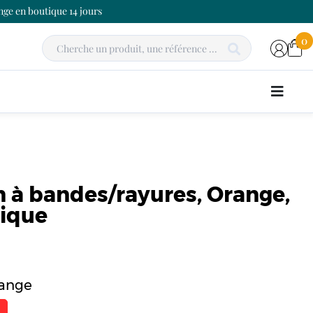
ge en boutique 14 jours
0
 à bandes/rayures, Orange,
nique
range