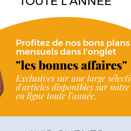
TOUTE L'ANNÉE
Profitez de nos bons plans
mensuels dans l'onglet
"les bonnes affaires"
Exclusives sur une large sélect
d'articles disponibles sur notr
en ligne toute l'année.