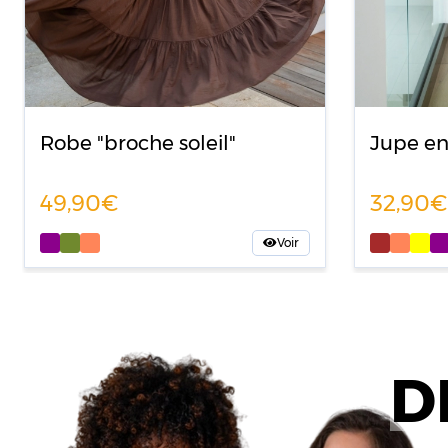
Robe "broche soleil"
Jupe en
49,90
32,90
Voir
D