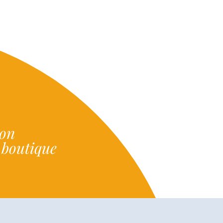
ion
e boutique