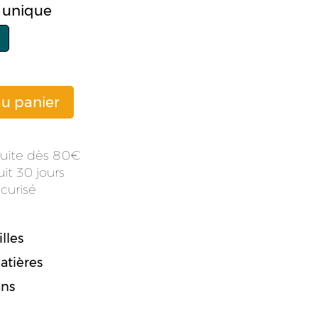
le unique
au panier
atuite dès 80
it 30 jours
curisé
lles
atières
ans