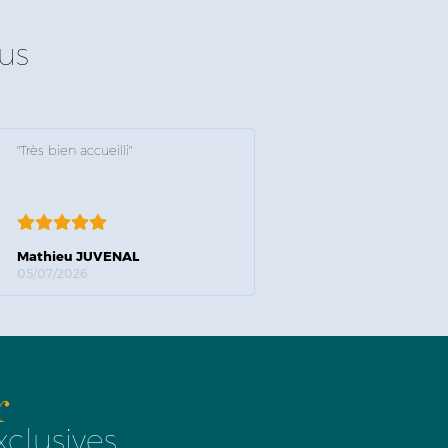
us
"Très bien accueilli"
Mathieu JUVENAL
05/07/2026
r
xclusives