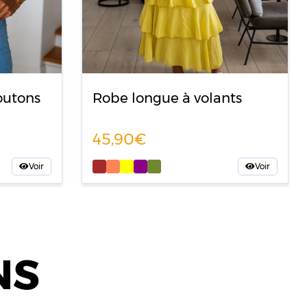
outons
Robe longue à volants
45,90
Voir
Voir
NS