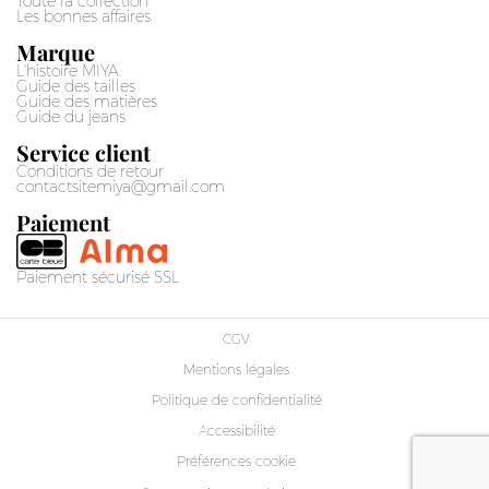
Toute la collection
Les bonnes affaires
Marque
L'histoire MIYA
Guide des tailles
Guide des matières
Guide du jeans
Service client
Conditions de retour
contactsitemiya@gmail.com
Paiement
Paiement sécurisé SSL
CGV
Mentions légales
Politique de confidentialité
Accessibilité
Préférences cookie