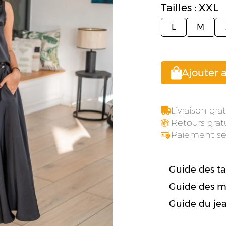
Tailles : XXL
L
M
Ajouter 
Livraison gr
Retours gratu
Paiement sé
Guide des tai
Guide des m
Guide du je