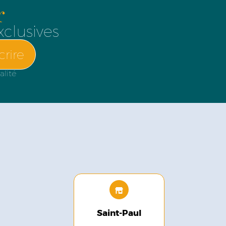
r
xclusives
crire
alité
Saint-Paul