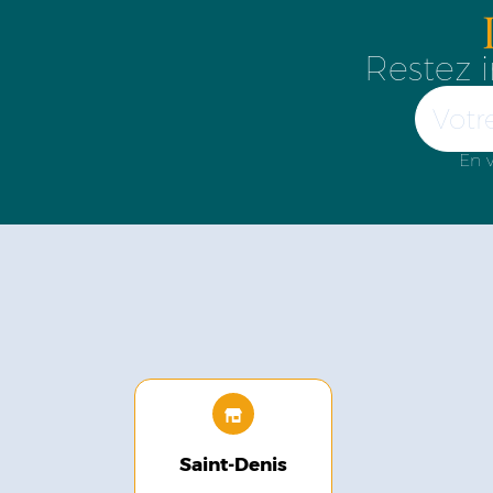
Restez i
En v
Saint-Denis