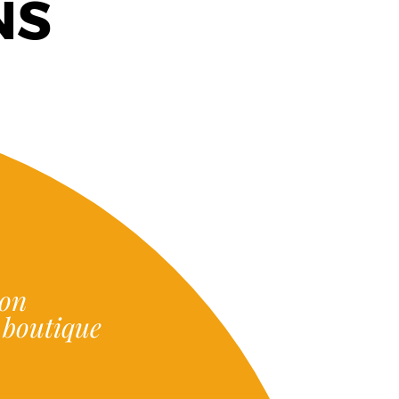
NS
ion
e boutique