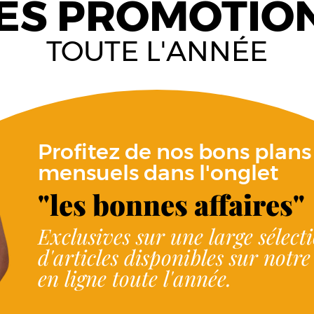
ES PROMOTIO
TOUTE L'ANNÉE
Profitez de nos bons plans
mensuels dans l'onglet
"les bonnes affaires"
Exclusives sur une large sélect
d'articles disponibles sur notr
en ligne toute l'année.