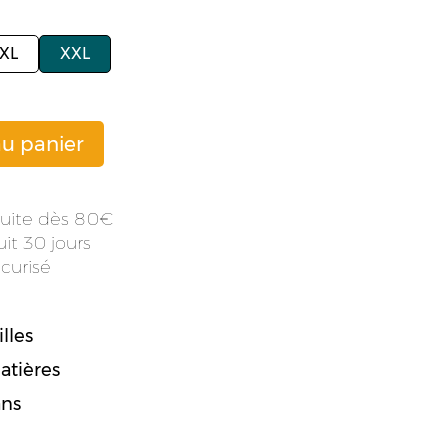
XL
XXL
au panier
atuite dès 80
it 30 jours
curisé
lles
atières
ans