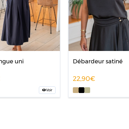
ngue uni
Débardeur satiné
0
22,90
Voir