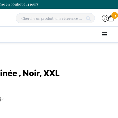
ge en boutique 14 jours
0
inée , Noir, XXL
ir