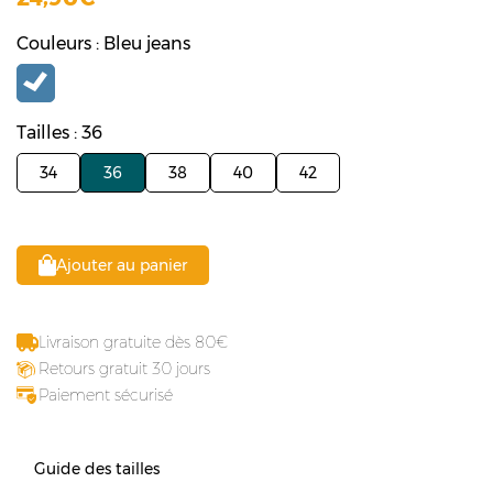
Couleurs : Bleu jeans
Tailles : 36
34
36
38
40
42
Ajouter au panier
Livraison gratuite dès 80
Retours gratuit 30 jours
Paiement sécurisé
Guide des tailles