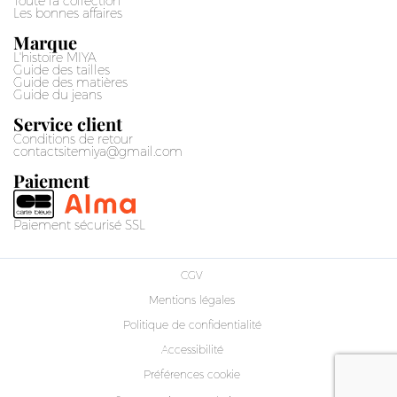
Toute la collection
Les bonnes affaires
Marque
L'histoire MIYA
Guide des tailles
Guide des matières
Guide du jeans
Service client
Conditions de retour
contactsitemiya@gmail.com
Paiement
Paiement sécurisé SSL
CGV
Mentions légales
Politique de confidentialité
Accessibilité
Préférences cookie