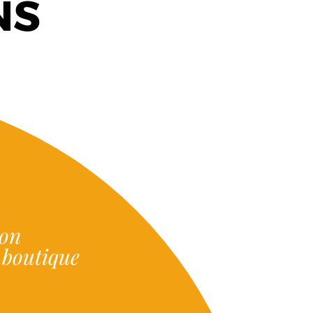
NS
ion
e boutique