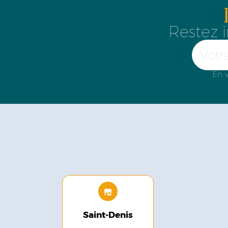
Restez i
En v
Saint-Denis