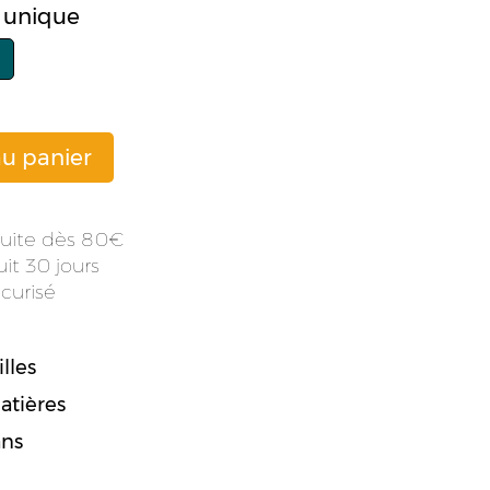
le unique
au panier
atuite dès 80
it 30 jours
curisé
lles
atières
ans