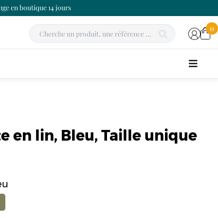
ge en boutique 14 jours
0
e en lin, Bleu, Taille unique
eu