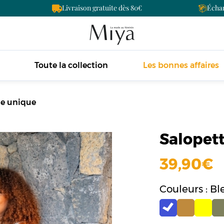
Livraison gratuite dès 80
Échan
Toute la collection
Les bonnes affaires
lle unique
Salopett
39,90
Couleurs : Bl