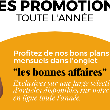
ES PROMOTIO
TOUTE L'ANNÉE
Profitez de nos bons plans
mensuels dans l'onglet
"les bonnes affaires"
Exclusives sur une large sélect
d'articles disponibles sur notr
en ligne toute l'année.