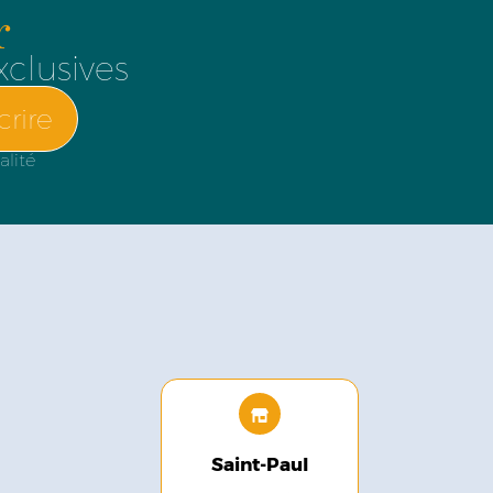
r
xclusives
crire
alité
Saint-Paul