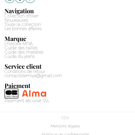
Navigation
Collection d'hiver
Nouveautés
Toute la collection
Les bonnes affaires
Marque
L'histoire MIYA
Guide des tailles
Guide des matières
Guide du jeans
Service client
Conditions de retour
contactsitemiya@gmail.com
Paiement
Paiement sécurisé SSL
CGV
Mentions légales
Politique de confidentialité