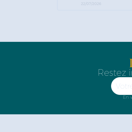
22/07/2026
Restez i
En v