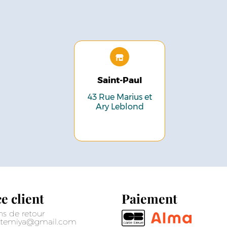
Saint-Paul
43 Rue Marius et
Ary Leblond
e client
Paiement
ns de retour
sitemiya@gmail.com