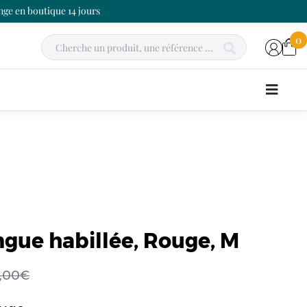
ge en boutique 14 jours
0
gue habillée, Rouge, M
9,00