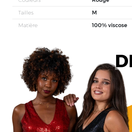
Couleurs
Rouge
Tailles
M
Matière
100% viscose
D