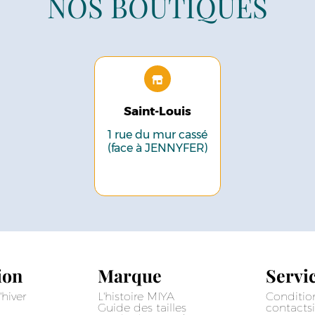
NOS BOUTIQUES
Saint-Louis
1 rue du mur cassé
(face à JENNYFER)
ion
Marque
Servic
'hiver
L'histoire MIYA
Conditio
Guide des tailles
contact