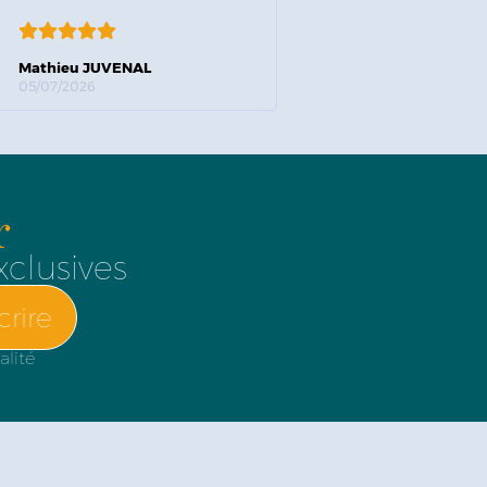
Mathieu JUVENAL
05/07/2026
r
xclusives
crire
alité