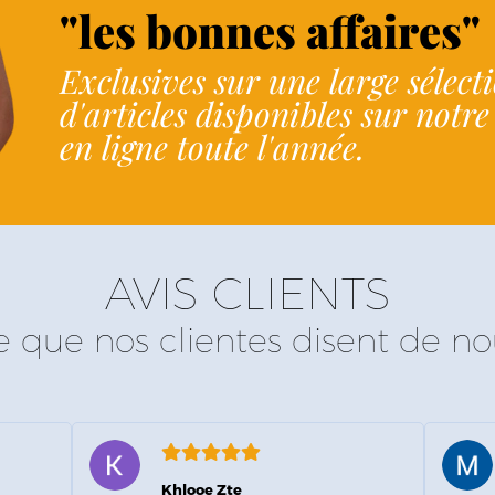
"les bonnes affaires"
Exclusives sur une large sélect
d'articles disponibles sur notr
en ligne toute l'année.
AVIS CLIENTS
e que nos clientes disent de no
Khlooe Zte