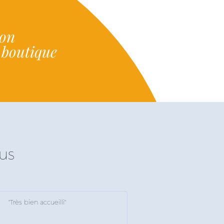
ion
e boutique
us
"Très bien accueilli"