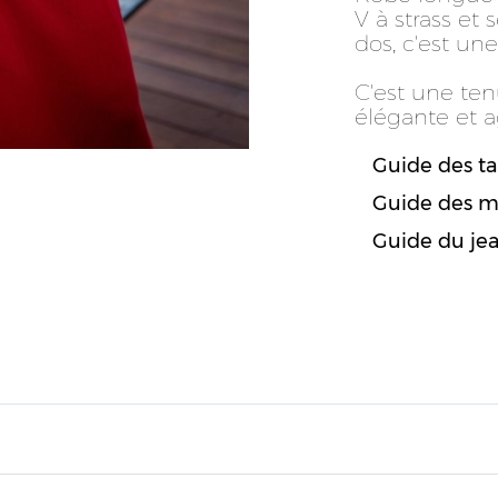
V à strass et 
dos, c'est une
C'est une te
élégante et a
Guide des tai
Guide des m
Guide du je