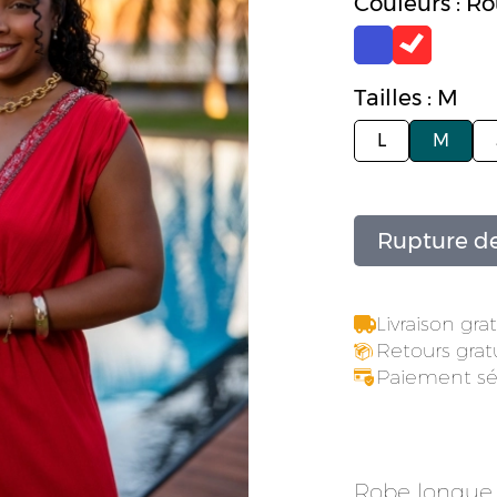
Couleurs : R
Tailles : M
L
M
Rupture de
Livraison gr
Retours gratu
Paiement sé
Robe longue s