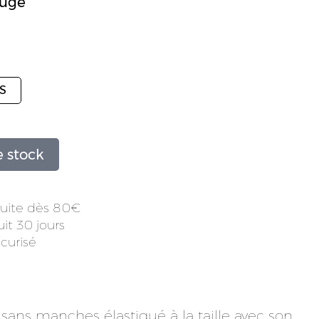
ouge
S
 stock
atuite dès 80
it 30 jours
curisé
ans manches élastiqué à la taille avec son