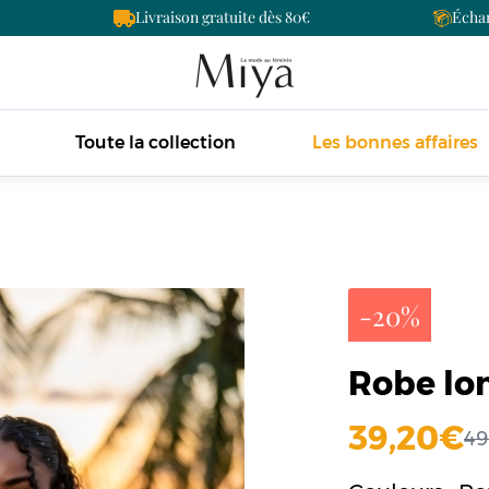
Livraison gratuite dès 80
Échan
Toute la collection
Les bonnes affaires
-20%
Robe lon
39,20
4