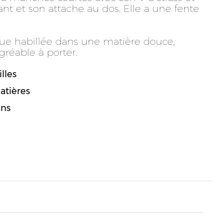
vant et son attache au dos. Elle a une fente
nue habillée dans une matière douce,
gréable à porter.
lles
atières
ans