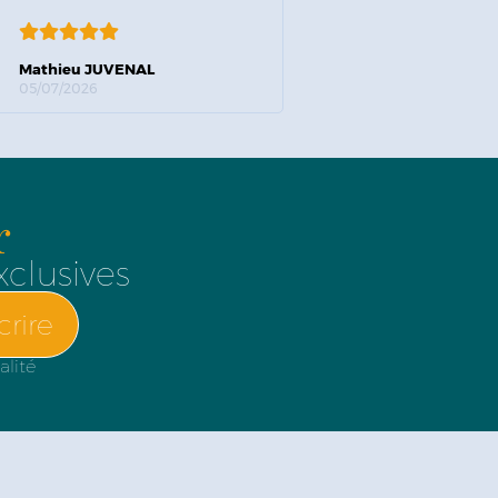
Mathieu JUVENAL
05/07/2026
r
xclusives
crire
alité