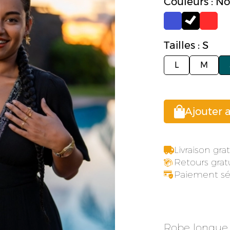
Couleurs : No
Tailles : S
L
M
Ajouter 
Livraison gr
Retours gratu
Paiement sé
Robe longue 