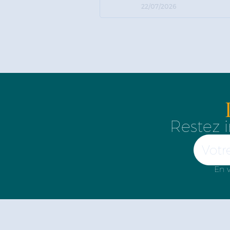
22/07/2026
Restez i
En v