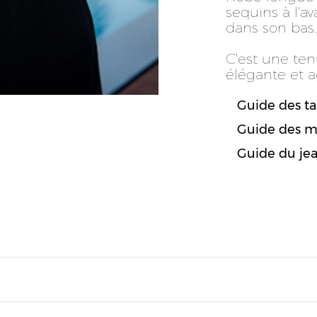
sequins à l'a
dans son bas.
C'est une te
élégante et a
Guide des tai
Guide des m
Guide du je