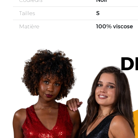
Couleurs
Noir
Tailles
S
Matière
100% viscose
D