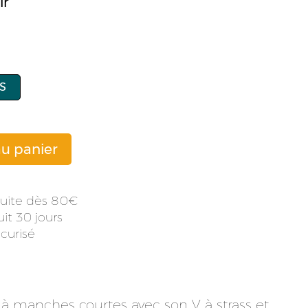
ir
S
au panier
atuite dès 80
it 30 jours
curisé
à manches courtes avec son V à strass et