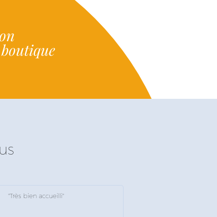
ion
e boutique
us
"Très bien accueilli"