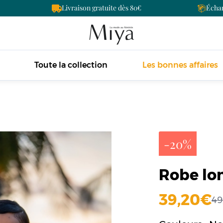
Livraison gratuite dès 80
Échan
Toute la collection
Les bonnes affaires
-20%
Robe lon
39,20
4