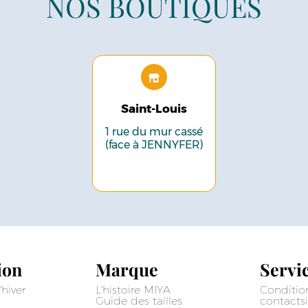
NOS BOUTIQUES
Saint-Louis
1 rue du mur cassé
(face à JENNYFER)
ion
Marque
Servic
'hiver
L'histoire MIYA
Conditio
Guide des tailles
contact