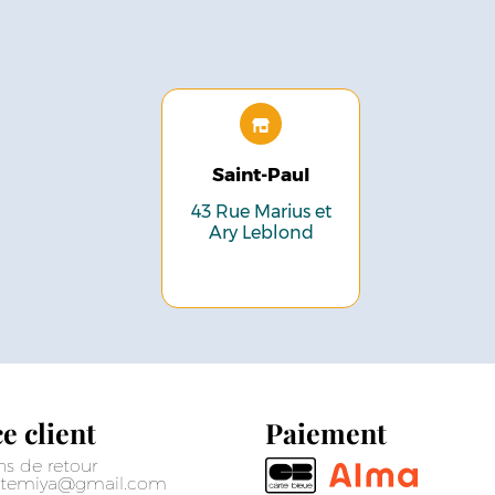
Saint-Paul
43 Rue Marius et
Ary Leblond
e client
Paiement
ns de retour
sitemiya@gmail.com