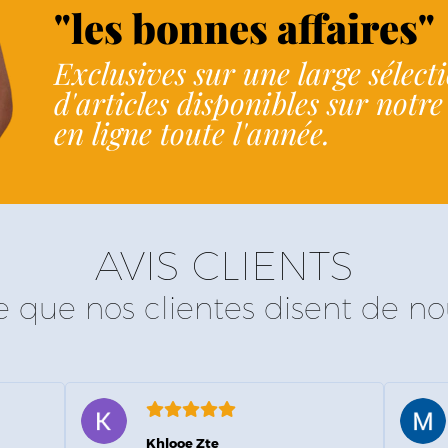
"les bonnes affaires"
Exclusives sur une large sélect
d'articles disponibles sur notr
en ligne toute l'année.
AVIS CLIENTS
e que nos clientes disent de no
Khlooe Zte