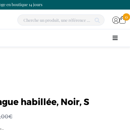
ge en boutique 14 jours
0
gue habillée, Noir, S
9,00