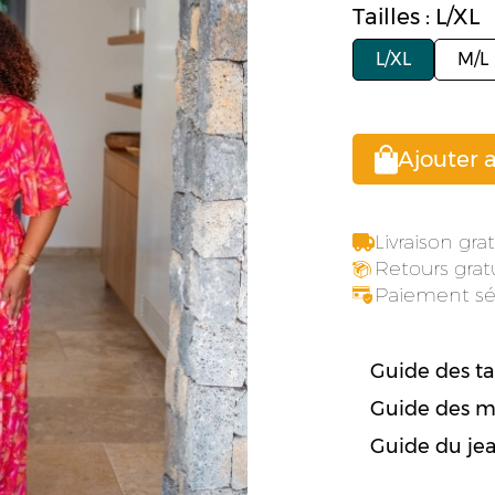
Tailles : L/XL
L/XL
M/L
Ajouter 
Livraison gr
Retours gratu
Paiement sé
Guide des tai
Guide des m
Guide du je