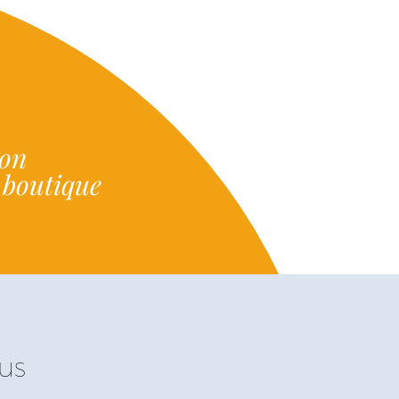
ion
e boutique
us