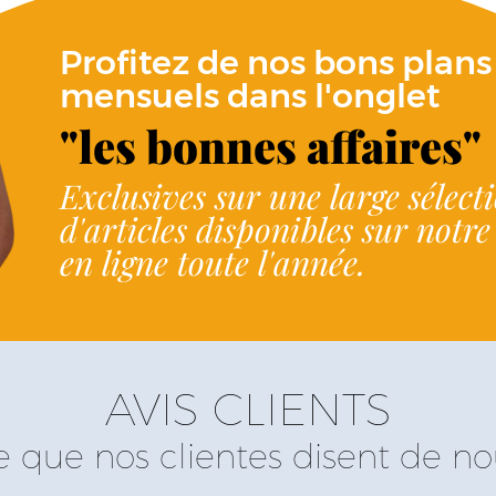
Profitez de nos bons plans
mensuels dans l'onglet
"les bonnes affaires"
Exclusives sur une large sélect
d'articles disponibles sur notr
en ligne toute l'année.
AVIS CLIENTS
e que nos clientes disent de no