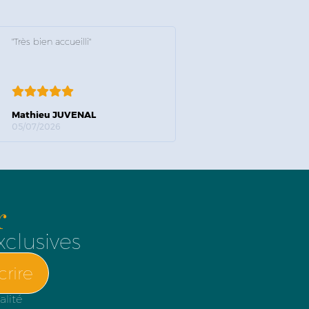
"Très bien accueilli"
Mathieu JUVENAL
05/07/2026
r
xclusives
crire
alité