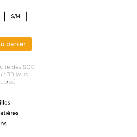
S/M
au panier
atuite dès 80
it 30 jours
curisé
lles
atières
ans