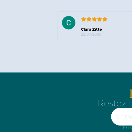
Clara Zitte
22/07/2026
Restez i
En v