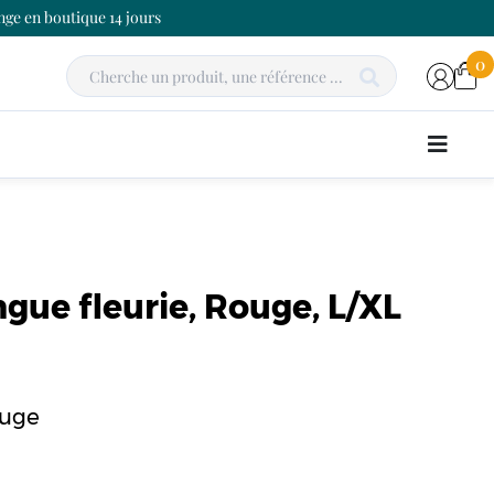
ge en boutique 14 jours
0
gue fleurie, Rouge, L/XL
ouge