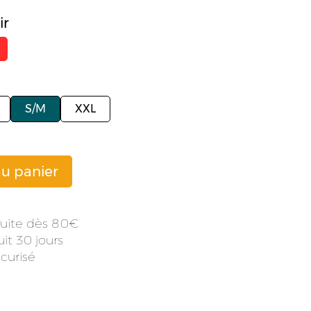
ir
S/M
XXL
au panier
atuite dès 80
it 30 jours
curisé