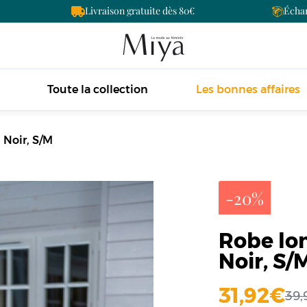
Livraison gratuite dès 80
Échan
Toute la collection
Les bonnes affaires
 Noir, S/M
-20%
Robe lon
Noir, S/
31,92
39