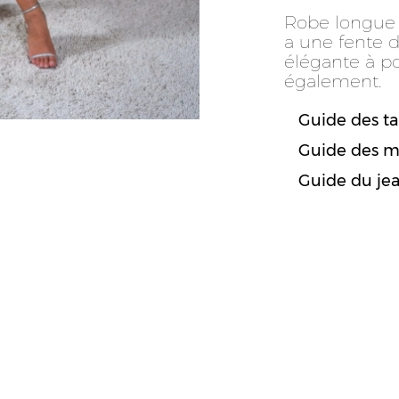
Robe longue s
a une fente d
élégante à po
également.
Guide des tai
Guide des m
Guide du je