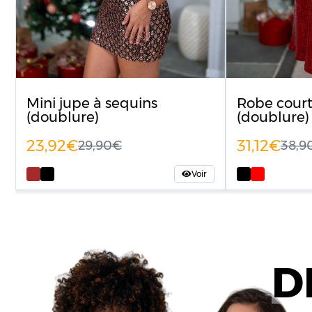
Mini jupe à sequins
Robe court
(doublure)
(doublure)
23,92
31,12
29,90
38,
Voir
D