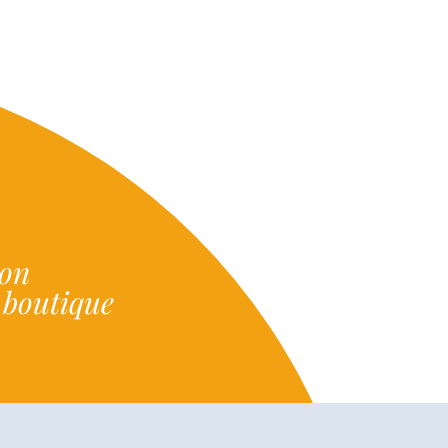
ion
e boutique