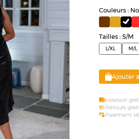
Couleurs : No
Tailles : S/M
L/XL
M/L
Ajouter 
Livraison gr
Retours gratu
Paiement sé