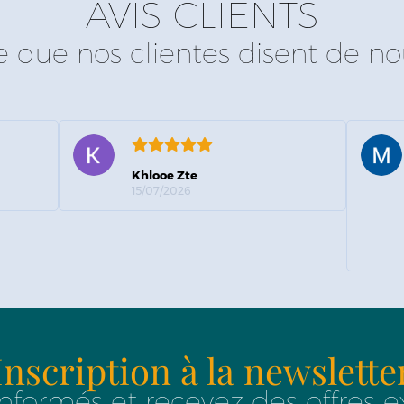
AVIS CLIENTS
e que nos clientes disent de no
Khlooe Zte
15/07/2026
Inscription à la newslette
nformés et recevez des offres e