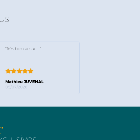
us
"Très bien accueilli"
Mathieu JUVENAL
05/07/2026
r
xclusives