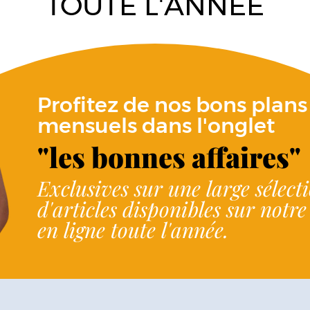
TOUTE L'ANNÉE
Profitez de nos bons plans
mensuels dans l'onglet
"les bonnes affaires"
Exclusives sur une large sélect
d'articles disponibles sur notr
en ligne toute l'année.