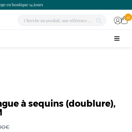
ge en boutique 14 jours
0
gue à sequins (doublure),
M
,90