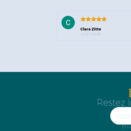
Clara Zitte
22/07/2026
Restez i
En v