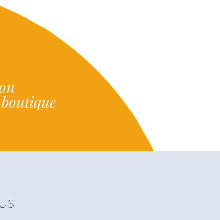
ion
e boutique
us