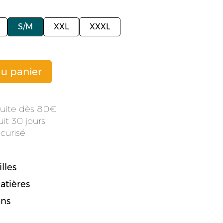
S/M
XXL
XXXL
au panier
atuite dès 80
it 30 jours
curisé
lles
atières
ans