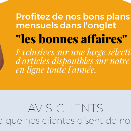
Profitez de nos bons plans
mensuels dans l'onglet
"les bonnes affaires"
Exclusives sur une large sélect
d'articles disponibles sur notr
en ligne toute l'année.
AVIS CLIENTS
e que nos clientes disent de no