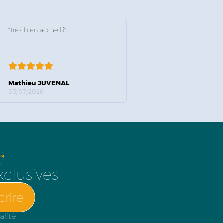
"Très bien accueilli"
Mathieu JUVENAL
05/07/2026
r
xclusives
crire
alité