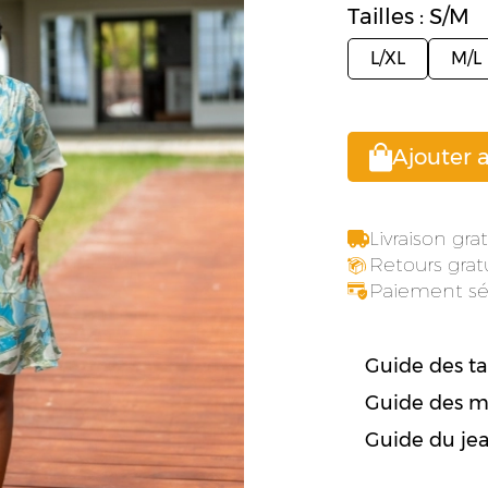
Tailles : S/M
L/XL
M/L
Ajouter 
Livraison gr
Retours gratu
Paiement sé
Guide des tai
Guide des m
Guide du je