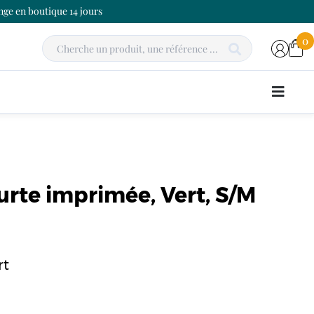
ge en boutique 14 jours
0
rte imprimée, Vert, S/M
rt