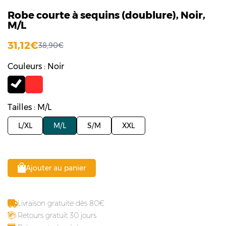
Robe courte à sequins (doublure), Noir,
M/L
31,12
38,90
Couleurs : Noir
Tailles : M/L
L/XL
M/L
S/M
XXL
Ajouter au panier
Livraison gratuite dès 80
Retours gratuit 30 jours