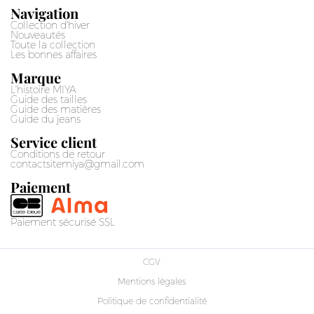
Navigation
Collection d'hiver
Nouveautés
Toute la collection
Les bonnes affaires
Marque
L'histoire MIYA
Guide des tailles
Guide des matières
Guide du jeans
Service client
Conditions de retour
contactsitemiya@gmail.com
Paiement
Paiement sécurisé SSL
CGV
Mentions légales
Politique de confidentialité