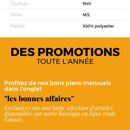
Couleurs
Noir
Tailles
M/L
Matière
100% polyester
DES PROMOTIONS
TOUTE L'ANNÉE
Profitez de nos bons plans mensuels
dans l'onglet
"les bonnes affaires"
Exclusives sur une large sélection d'articles
disponibles sur notre boutique en ligne toute
l'année.