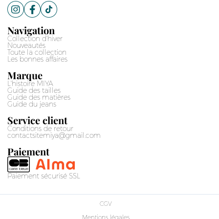
Navigation
Collection d'hiver
Nouveautés
Toute la collection
Les bonnes affaires
Marque
L'histoire MIYA
Guide des tailles
Guide des matières
Guide du jeans
Service client
Conditions de retour
contactsitemiya@gmail.com
Paiement
Paiement sécurisé SSL
CGV
Mentions légales