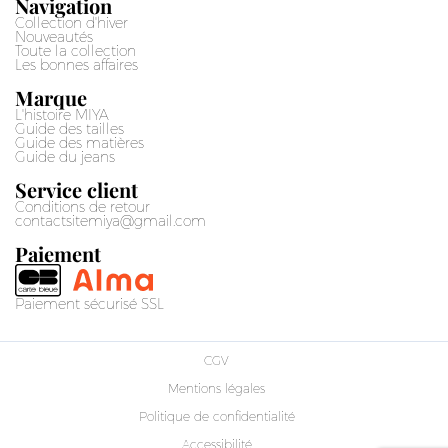
Navigation
Collection d'hiver
Nouveautés
Toute la collection
Les bonnes affaires
Marque
L'histoire MIYA
Guide des tailles
Guide des matières
Guide du jeans
Service client
Conditions de retour
contactsitemiya@gmail.com
Paiement
Paiement sécurisé SSL
CGV
Mentions légales
Politique de confidentialité
Accessibilité