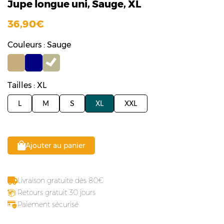
Jupe longue uni, Sauge, XL
36,90
Couleurs : Sauge
Tailles : XL
L
M
S
XL
XXL
Ajouter au panier
Livraison gratuite dès 80
Retours gratuit 30 jours
Paiement sécurisé