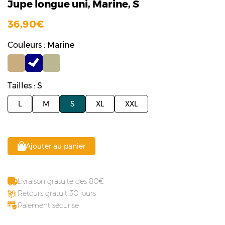
Jupe longue uni, Marine, S
36,90
Couleurs : Marine
Tailles : S
L
M
S
XL
XXL
Ajouter au panier
Livraison gratuite dès 80
Retours gratuit 30 jours
Paiement sécurisé