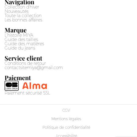
Navigation
Collection d'hiver
Nouveautés
Toute la collection
Les bonnes affaires
Marque
L'histoire MIYA
Guide des tailles
Guide des matières
Guide du jeans
Service client
Conditions de retour
contactsitemiya@gmail.com
Paiement
Paiement sécurisé SSL
CGV
Mentions légales
Politique de confidentialité
Accessibilité