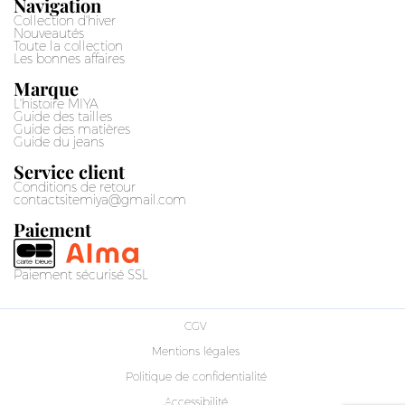
Navigation
Collection d'hiver
Nouveautés
Toute la collection
Les bonnes affaires
Marque
L'histoire MIYA
Guide des tailles
Guide des matières
Guide du jeans
Service client
Conditions de retour
contactsitemiya@gmail.com
Paiement
Paiement sécurisé SSL
CGV
Mentions légales
Politique de confidentialité
Accessibilité