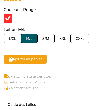
Couleurs : Rouge
Tailles : M/L
L/XL
M/L
S/M
XXL
XXXL
Ajouter au panier
Livraison gratuite dès 80
Retours gratuit 30 jours
Paiement sécurisé
Guide des tailles