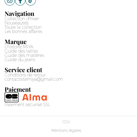
Navigation
Collection d'hiver
Nouveautés
Toute la collection
Les bonnes affaires
Marque
L'histoire MIYA
Guide des tailles
Guide des matières
Guide du jeans
Service client
Conditions de retour
contactsitemiya@gmail.com
Paiement
Paiement sécurisé SSL
CGV
Mentions légales