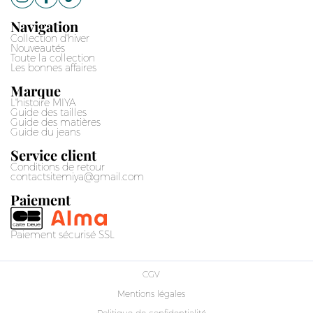
Navigation
Collection d'hiver
Nouveautés
Toute la collection
Les bonnes affaires
Marque
L'histoire MIYA
Guide des tailles
Guide des matières
Guide du jeans
Service client
Conditions de retour
contactsitemiya@gmail.com
Paiement
Paiement sécurisé SSL
CGV
Mentions légales