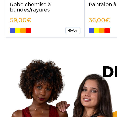
Robe chemise à
Pantalon à
bandes/rayures
59,00
36,00
Voir
D