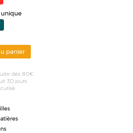
le unique
au panier
atuite dès 80
it 30 jours
curisé
lles
atières
ans