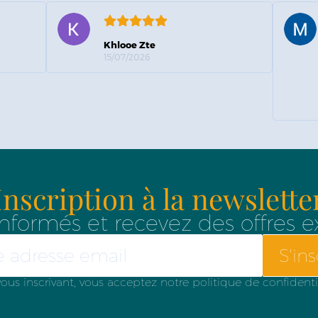
Khlooe Zte
15/07/2026
Inscription à la newslette
nformés et recevez des offres e
S'ins
ous inscrivant, vous acceptez notre politique de confidenti