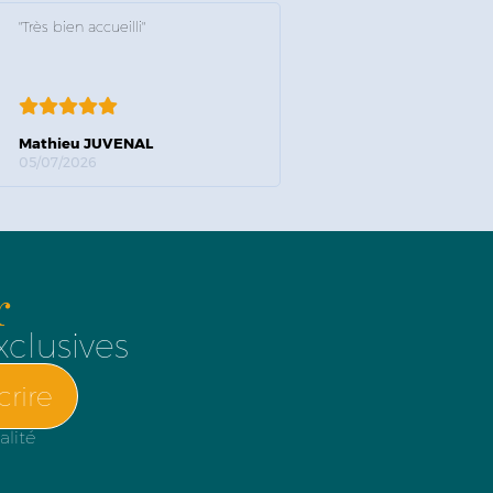
"Très bien accueilli"
Mathieu JUVENAL
05/07/2026
r
xclusives
crire
alité