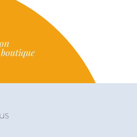
ion
e boutique
us