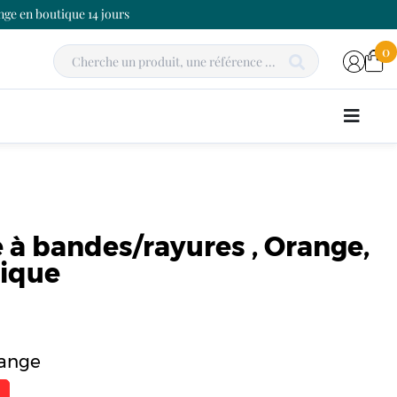
ge en boutique 14 jours
0
à bandes/rayures , Orange,
nique
range