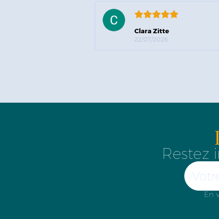
Clara Zitte
22/07/2026
Restez i
En v